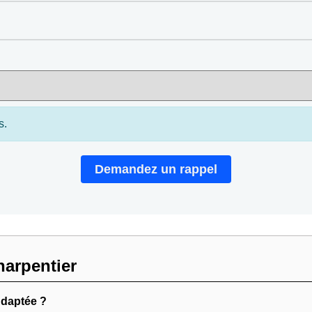
s.
Demandez un rappel
arpentier
daptée ?